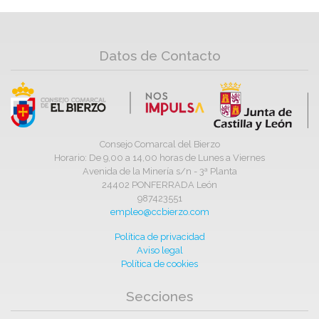
Datos de Contacto
Consejo Comarcal del Bierzo
Horario: De 9,00 a 14,00 horas de Lunes a Viernes
Avenida de la Minería s/n - 3ª Planta
24402 PONFERRADA León
987423551
empleo@ccbierzo.com
Política de privacidad
Aviso legal
Política de cookies
Secciones