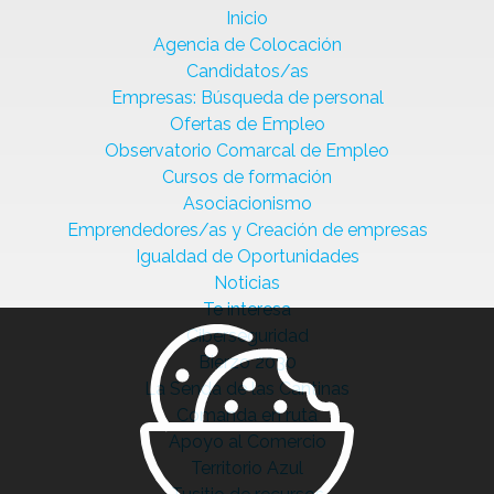
Inicio
Agencia de Colocación
Candidatos/as
Empresas: Búsqueda de personal
Ofertas de Empleo
Observatorio Comarcal de Empleo
Cursos de formación
Asociacionismo
Emprendedores/as y Creación de empresas
Igualdad de Oportunidades
Noticias
Te interesa
Ciberseguridad
Bierzo 2030
La Senda de las Cantinas
Comanda en ruta
Apoyo al Comercio
Territorio Azul