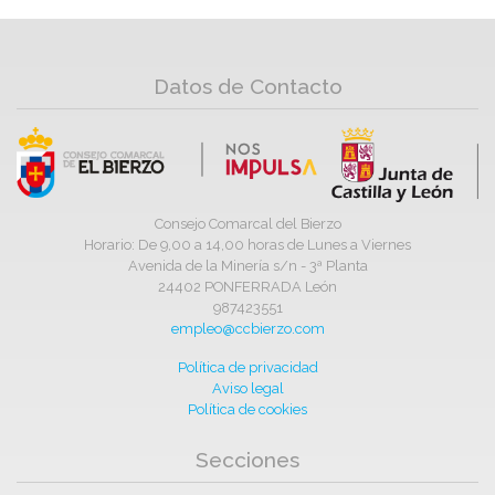
Datos de Contacto
Consejo Comarcal del Bierzo
Horario: De 9,00 a 14,00 horas de Lunes a Viernes
Avenida de la Minería s/n - 3ª Planta
24402 PONFERRADA León
987423551
empleo@ccbierzo.com
Política de privacidad
Aviso legal
Política de cookies
Secciones