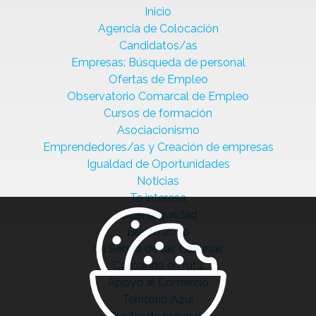
Inicio
Agencia de Colocación
Candidatos/as
Empresas: Búsqueda de personal
Ofertas de Empleo
Observatorio Comarcal de Empleo
Cursos de formación
Asociacionismo
Emprendedores/as y Creación de empresas
Igualdad de Oportunidades
Noticias
Te interesa
Ciberseguridad
Bierzo 2030
La Senda de las Cantinas
Comanda en ruta
Apoyo al Comercio
Territorio Azul