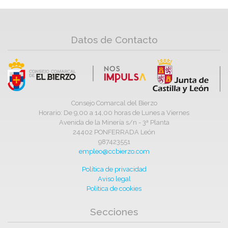
Datos de Contacto
Consejo Comarcal del Bierzo
Horario: De 9,00 a 14,00 horas de Lunes a Viernes
Avenida de la Minería s/n - 3ª Planta
24402 PONFERRADA León
987423551
empleo@ccbierzo.com
Política de privacidad
Aviso legal
Política de cookies
Secciones