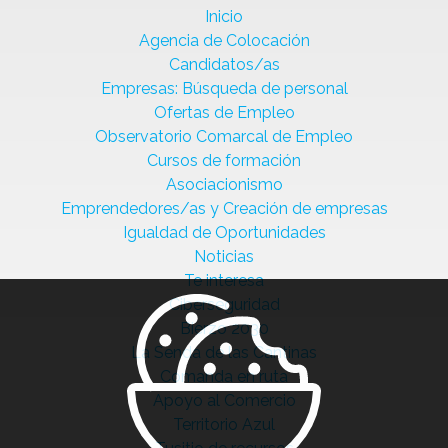
Inicio
Agencia de Colocación
Candidatos/as
Empresas: Búsqueda de personal
Ofertas de Empleo
Observatorio Comarcal de Empleo
Cursos de formación
Asociacionismo
Emprendedores/as y Creación de empresas
Igualdad de Oportunidades
Noticias
Te interesa
Ciberseguridad
Bierzo 2030
La Senda de las Cantinas
Comanda en ruta
Apoyo al Comercio
Territorio Azul