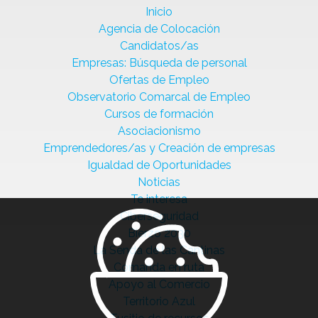
Inicio
Agencia de Colocación
Candidatos/as
Empresas: Búsqueda de personal
Ofertas de Empleo
Observatorio Comarcal de Empleo
Cursos de formación
Asociacionismo
Emprendedores/as y Creación de empresas
Igualdad de Oportunidades
Noticias
Te interesa
Ciberseguridad
Bierzo 2030
La Senda de las Cantinas
Comanda en ruta
Apoyo al Comercio
Territorio Azul