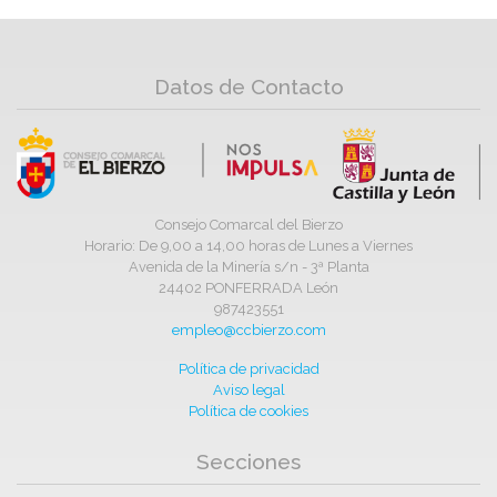
Datos de Contacto
Consejo Comarcal del Bierzo
Horario: De 9,00 a 14,00 horas de Lunes a Viernes
Avenida de la Minería s/n - 3ª Planta
24402 PONFERRADA León
987423551
empleo@ccbierzo.com
Política de privacidad
Aviso legal
Política de cookies
Secciones