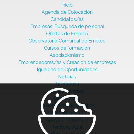
Inicio
Agencia de Colocación
Candidatos/as
Empresas: Búsqueda de personal
Ofertas de Empleo
Observatorio Comarcal de Empleo
Cursos de formación
Asociacionismo
Emprendedores/as y Creación de empresas
Igualdad de Oportunidades
Noticias
Te interesa
Ciberseguridad
Bierzo 2030
La Senda de las Cantinas
Comanda en ruta
Apoyo al Comercio
Territorio Azul