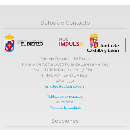
Datos de Contacto
Consejo Comarcal del Bierzo
Horario: De 9,00 a 14,00 horas de Lunes a Viernes
Avenida de la Minería s/n - 3ª Planta
24402 PONFERRADA León
987423551
empleo@ccbierzo.com
Política de privacidad
Aviso legal
Política de cookies
Secciones