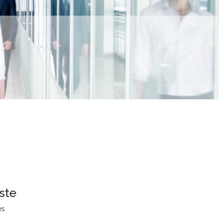
ste
es