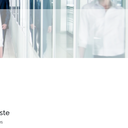
ste
es