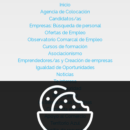
Inicio
Agencia de Colocación
Candidatos/as
Empresas: Búsqueda de personal
Ofertas de Empleo
Observatorio Comarcal de Empleo
Cursos de formación
Asociacionismo
Emprendedores/as y Creación de empresas
Igualdad de Oportunidades
Noticias
Te interesa
Ciberseguridad
Bierzo 2030
La Senda de las Cantinas
Comanda en ruta
Apoyo al Comercio
Territorio Azul