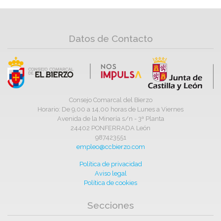
Datos de Contacto
Consejo Comarcal del Bierzo
Horario: De 9,00 a 14,00 horas de Lunes a Viernes
Avenida de la Minería s/n - 3ª Planta
24402 PONFERRADA León
987423551
empleo@ccbierzo.com
Política de privacidad
Aviso legal
Política de cookies
Secciones