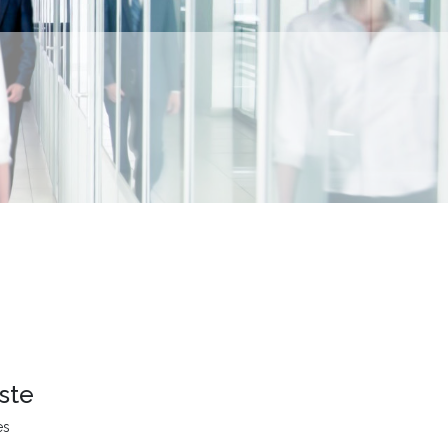
ste
es