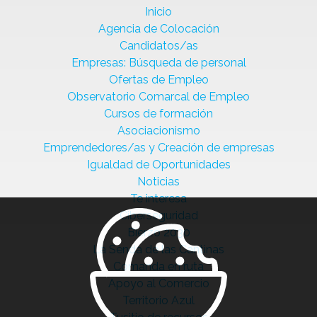
Inicio
Agencia de Colocación
Candidatos/as
Empresas: Búsqueda de personal
Ofertas de Empleo
Observatorio Comarcal de Empleo
Cursos de formación
Asociacionismo
Emprendedores/as y Creación de empresas
Igualdad de Oportunidades
Noticias
Te interesa
Ciberseguridad
Bierzo 2030
La Senda de las Cantinas
Comanda en ruta
Apoyo al Comercio
Territorio Azul