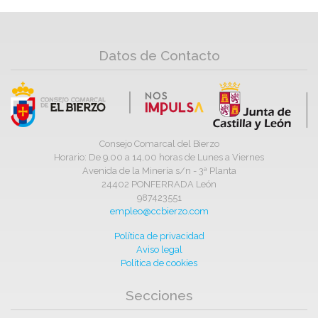
Datos de Contacto
Consejo Comarcal del Bierzo
Horario: De 9,00 a 14,00 horas de Lunes a Viernes
Avenida de la Minería s/n - 3ª Planta
24402 PONFERRADA León
987423551
empleo@ccbierzo.com
Política de privacidad
Aviso legal
Política de cookies
Secciones