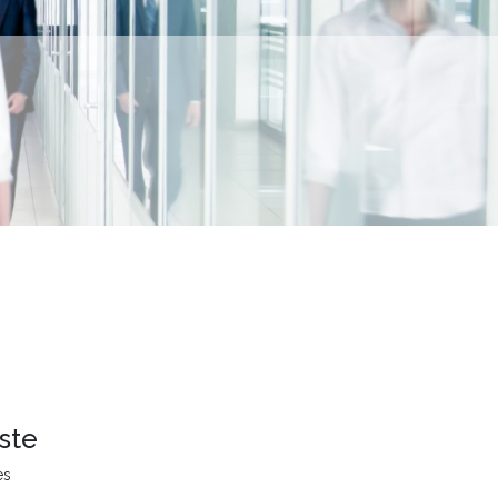
ste
es