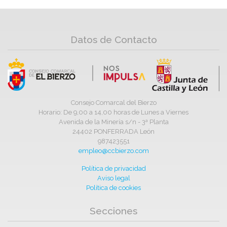
Datos de Contacto
Consejo Comarcal del Bierzo
Horario: De 9,00 a 14,00 horas de Lunes a Viernes
Avenida de la Minería s/n - 3ª Planta
24402 PONFERRADA León
987423551
empleo@ccbierzo.com
Política de privacidad
Aviso legal
Política de cookies
Secciones