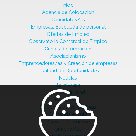
Inicio
Agencia de Colocación
Candidatos/as
Empresas: Búsqueda de personal
Ofertas de Empleo
Observatorio Comarcal de Empleo
Cursos de formación
Asociacionismo
Emprendedores/as y Creación de empresas
Igualdad de Oportunidades
Noticias
Te interesa
Ciberseguridad
Bierzo 2030
La Senda de las Cantinas
Comanda en ruta
Apoyo al Comercio
Territorio Azul