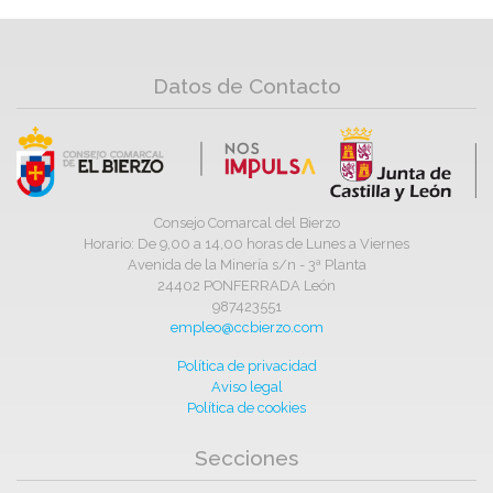
Datos de Contacto
Consejo Comarcal del Bierzo
Horario: De 9,00 a 14,00 horas de Lunes a Viernes
Avenida de la Minería s/n - 3ª Planta
24402 PONFERRADA León
987423551
empleo@ccbierzo.com
Política de privacidad
Aviso legal
Política de cookies
Secciones