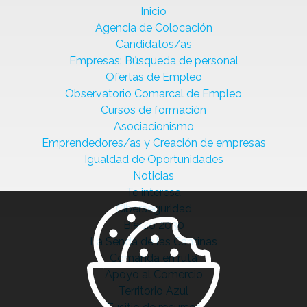
Inicio
Agencia de Colocación
Candidatos/as
Empresas: Búsqueda de personal
Ofertas de Empleo
Observatorio Comarcal de Empleo
Cursos de formación
Asociacionismo
Emprendedores/as y Creación de empresas
Igualdad de Oportunidades
Noticias
Te interesa
Ciberseguridad
Bierzo 2030
La Senda de las Cantinas
Comanda en ruta
Apoyo al Comercio
Territorio Azul