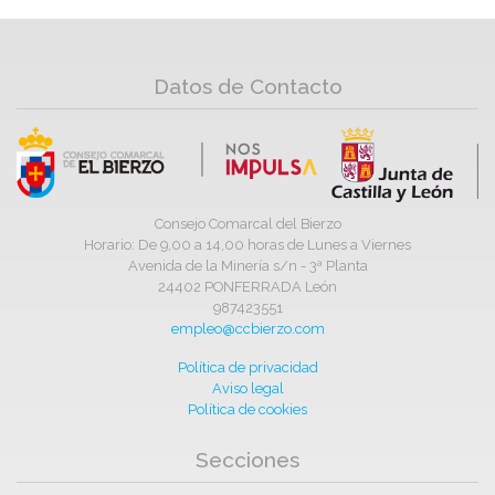
Datos de Contacto
Consejo Comarcal del Bierzo
Horario: De 9,00 a 14,00 horas de Lunes a Viernes
Avenida de la Minería s/n - 3ª Planta
24402 PONFERRADA León
987423551
empleo@ccbierzo.com
Política de privacidad
Aviso legal
Política de cookies
Secciones