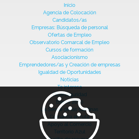
Inicio
Agencia de Colocación
Candidatos/as
Empresas: Búsqueda de personal
Ofertas de Empleo
Observatorio Comarcal de Empleo
Cursos de formación
Asociacionismo
Emprendedores/as y Creación de empresas
Igualdad de Oportunidades
Noticias
Te interesa
Ciberseguridad
Bierzo 2030
La Senda de las Cantinas
Comanda en ruta
Apoyo al Comercio
Territorio Azul