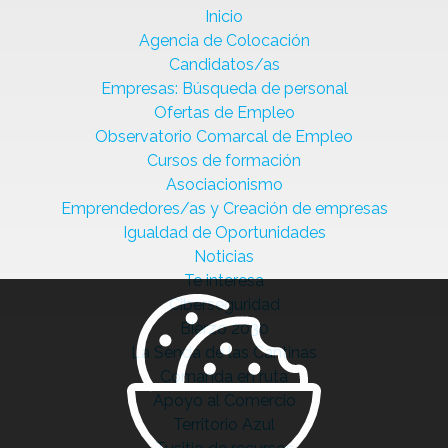
Inicio
Agencia de Colocación
Candidatos/as
Empresas: Búsqueda de personal
Ofertas de Empleo
Observatorio Comarcal de Empleo
Cursos de formación
Asociacionismo
Emprendedores/as y Creación de empresas
Igualdad de Oportunidades
Noticias
Te interesa
Ciberseguridad
Bierzo 2030
La Senda de las Cantinas
Comanda en ruta
Apoyo al Comercio
Territorio Azul