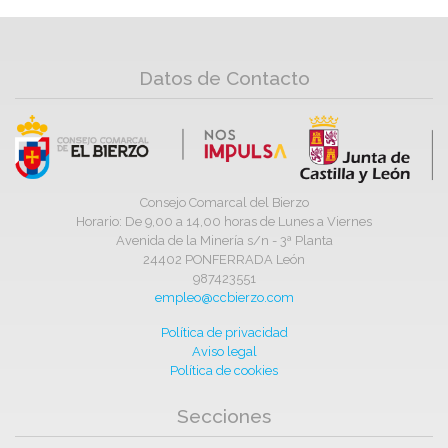
Datos de Contacto
Consejo Comarcal del Bierzo
Horario: De 9,00 a 14,00 horas de Lunes a Viernes
Avenida de la Minería s/n - 3ª Planta
24402 PONFERRADA León
987423551
empleo@ccbierzo.com
Política de privacidad
Aviso legal
Política de cookies
Secciones