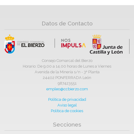
Datos de Contacto
Consejo Comarcal del Bierzo
Horario: De 9,00 a 14,00 horas de Lunes a Viernes
Avenida de la Minería s/n - 3ª Planta
24402 PONFERRADA León
987423551
empleo@ccbierzo.com
Política de privacidad
Aviso legal
Política de cookies
Secciones