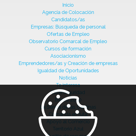
Inicio
Agencia de Colocación
Candidatos/as
Empresas: Búsqueda de personal
Ofertas de Empleo
Observatorio Comarcal de Empleo
Cursos de formación
Asociacionismo
Emprendedores/as y Creación de empresas
Igualdad de Oportunidades
Noticias
Te interesa
Ciberseguridad
Bierzo 2030
La Senda de las Cantinas
Comanda en ruta
Apoyo al Comercio
Territorio Azul