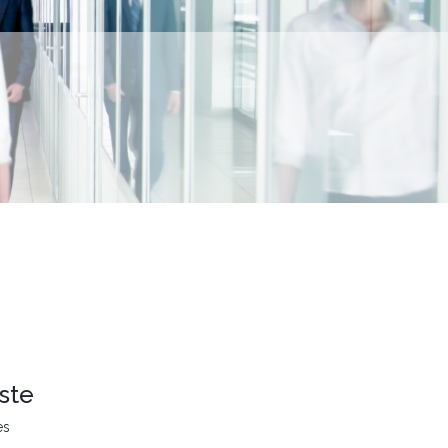
ste
es