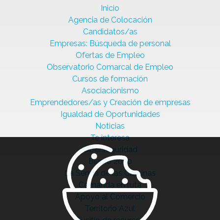
Inicio
Agencia de Colocación
Candidatos/as
Empresas: Búsqueda de personal
Ofertas de Empleo
Observatorio Comarcal de Empleo
Cursos de formación
Asociacionismo
Emprendedores/as y Creación de empresas
Igualdad de Oportunidades
Noticias
Te interesa
Ciberseguridad
Bierzo 2030
La Senda de las Cantinas
Comanda en ruta
Apoyo al Comercio
Territorio Azul