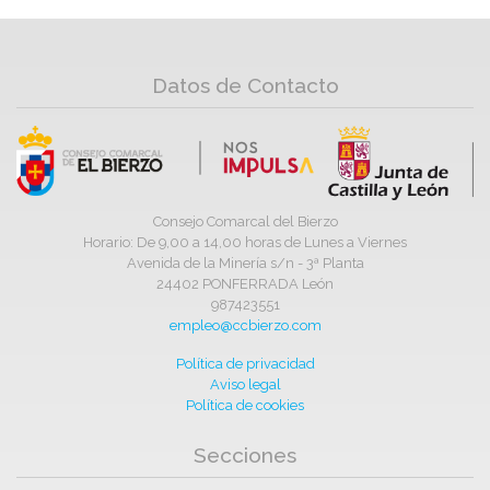
Datos de Contacto
Consejo Comarcal del Bierzo
Horario: De 9,00 a 14,00 horas de Lunes a Viernes
Avenida de la Minería s/n - 3ª Planta
24402 PONFERRADA León
987423551
empleo@ccbierzo.com
Política de privacidad
Aviso legal
Política de cookies
Secciones