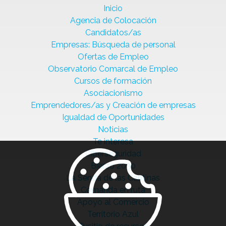
Inicio
Agencia de Colocación
Candidatos/as
Empresas: Búsqueda de personal
Ofertas de Empleo
Observatorio Comarcal de Empleo
Cursos de formación
Asociacionismo
Emprendedores/as y Creación de empresas
Igualdad de Oportunidades
Noticias
Te interesa
Ciberseguridad
Bierzo 2030
La Senda de las Cantinas
Comanda en ruta
Apoyo al Comercio
Territorio Azul