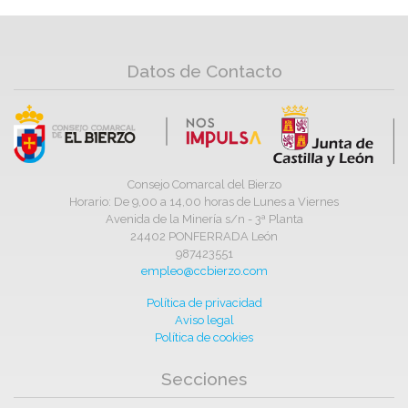
Datos de Contacto
Consejo Comarcal del Bierzo
Horario: De 9,00 a 14,00 horas de Lunes a Viernes
Avenida de la Minería s/n - 3ª Planta
24402 PONFERRADA León
987423551
empleo@ccbierzo.com
Política de privacidad
Aviso legal
Política de cookies
Secciones