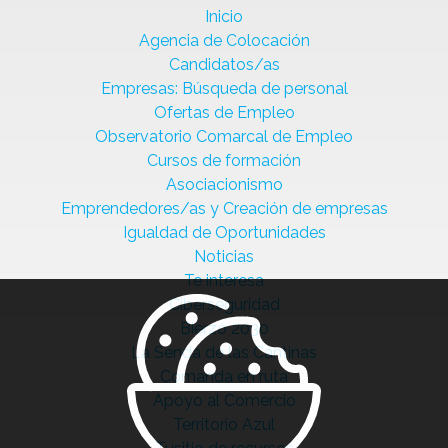
Inicio
Agencia de Colocación
Candidatos/as
Empresas: Búsqueda de personal
Ofertas de Empleo
Observatorio Comarcal de Empleo
Cursos de formación
Asociacionismo
Emprendedores/as y Creación de empresas
Igualdad de Oportunidades
Noticias
Te interesa
Ciberseguridad
Bierzo 2030
La Senda de las Cantinas
Comanda en ruta
Apoyo al Comercio
Territorio Azul