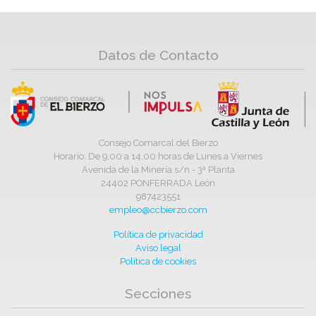
Datos de Contacto
Consejo Comarcal del Bierzo
Horario: De 9,00 a 14,00 horas de Lunes a Viernes
Avenida de la Minería s/n - 3ª Planta
24402 PONFERRADA León
987423551
empleo@ccbierzo.com
Política de privacidad
Aviso legal
Política de cookies
Secciones