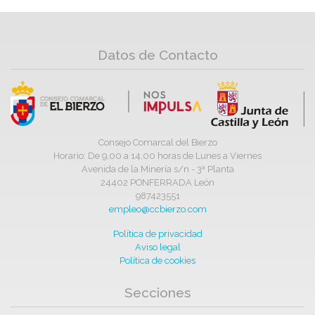
Datos de Contacto
Consejo Comarcal del Bierzo
Horario: De 9,00 a 14,00 horas de Lunes a Viernes
Avenida de la Minería s/n - 3ª Planta
24402 PONFERRADA León
987423551
empleo@ccbierzo.com
Política de privacidad
Aviso legal
Política de cookies
Secciones