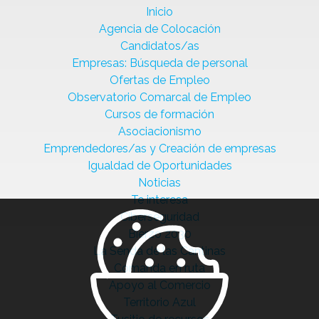
Inicio
Agencia de Colocación
Candidatos/as
Empresas: Búsqueda de personal
Ofertas de Empleo
Observatorio Comarcal de Empleo
Cursos de formación
Asociacionismo
Emprendedores/as y Creación de empresas
Igualdad de Oportunidades
Noticias
Te interesa
Ciberseguridad
Bierzo 2030
La Senda de las Cantinas
Comanda en ruta
Apoyo al Comercio
Territorio Azul