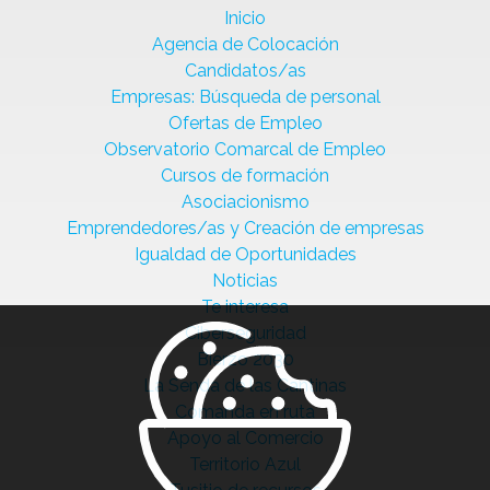
Inicio
Agencia de Colocación
Candidatos/as
Empresas: Búsqueda de personal
Ofertas de Empleo
Observatorio Comarcal de Empleo
Cursos de formación
Asociacionismo
Emprendedores/as y Creación de empresas
Igualdad de Oportunidades
Noticias
Te interesa
Ciberseguridad
Bierzo 2030
La Senda de las Cantinas
Comanda en ruta
Apoyo al Comercio
Territorio Azul