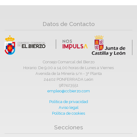
Datos de Contacto
Consejo Comarcal del Bierzo
Horario: De 9,00 a 14,00 horas de Lunes a Viernes
Avenida de la Minería s/n - 3ª Planta
24402 PONFERRADA León
987423551
empleo@ccbierzo.com
Política de privacidad
Aviso legal
Política de cookies
Secciones