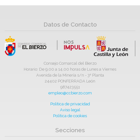
Datos de Contacto
Consejo Comarcal del Bierzo
Horario: De 9,00 a 14,00 horas de Lunes a Viernes
Avenida de la Minería s/n - 3ª Planta
24402 PONFERRADA León
987423551
empleo@ccbierzo.com
Política de privacidad
Aviso legal
Política de cookies
Secciones