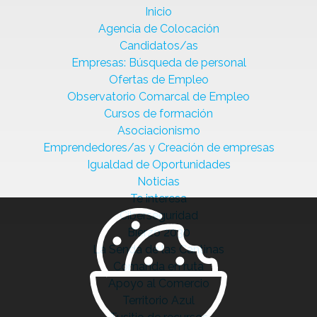
Inicio
Agencia de Colocación
Candidatos/as
Empresas: Búsqueda de personal
Ofertas de Empleo
Observatorio Comarcal de Empleo
Cursos de formación
Asociacionismo
Emprendedores/as y Creación de empresas
Igualdad de Oportunidades
Noticias
Te interesa
Ciberseguridad
Bierzo 2030
La Senda de las Cantinas
Comanda en ruta
Apoyo al Comercio
Territorio Azul