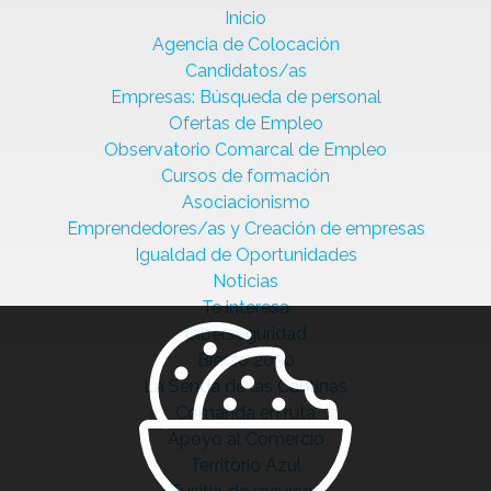
Inicio
Agencia de Colocación
Candidatos/as
Empresas: Búsqueda de personal
Ofertas de Empleo
Observatorio Comarcal de Empleo
Cursos de formación
Asociacionismo
Emprendedores/as y Creación de empresas
Igualdad de Oportunidades
Noticias
Te interesa
Ciberseguridad
Bierzo 2030
La Senda de las Cantinas
Comanda en ruta
Apoyo al Comercio
Territorio Azul