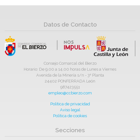
Datos de Contacto
Consejo Comarcal del Bierzo
Horario: De 9,00 a 14,00 horas de Lunes a Viernes
Avenida de la Minería s/n - 3ª Planta
24402 PONFERRADA León
987423551
empleo@ccbierzo.com
Política de privacidad
Aviso legal
Política de cookies
Secciones