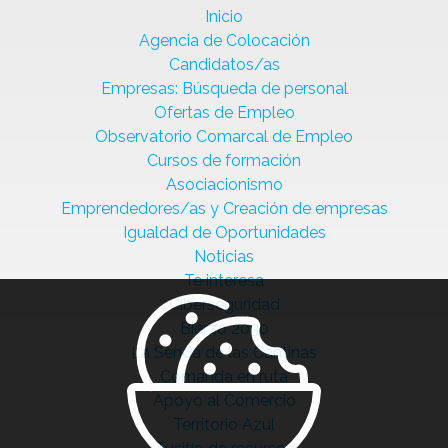
Inicio
Agencia de Colocación
Candidatos/as
Empresas: Búsqueda de personal
Ofertas de Empleo
Observatorio Comarcal de Empleo
Cursos de formación
Asociacionismo
Emprendedores/as y Creación de empresas
Igualdad de Oportunidades
Noticias
Te interesa
Ciberseguridad
Bierzo 2030
La Senda de las Cantinas
Comanda en ruta
Apoyo al Comercio
Territorio Azul