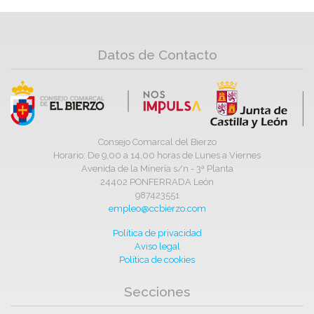
Datos de Contacto
Consejo Comarcal del Bierzo
Horario: De 9,00 a 14,00 horas de Lunes a Viernes
Avenida de la Minería s/n - 3ª Planta
24402 PONFERRADA León
987423551
empleo@ccbierzo.com
Política de privacidad
Aviso legal
Política de cookies
Secciones