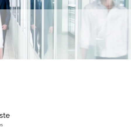
ste
es