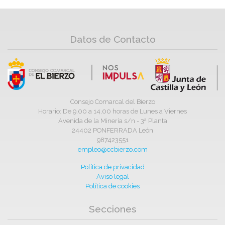
Datos de Contacto
Consejo Comarcal del Bierzo
Horario: De 9,00 a 14,00 horas de Lunes a Viernes
Avenida de la Minería s/n - 3ª Planta
24402 PONFERRADA León
987423551
empleo@ccbierzo.com
Política de privacidad
Aviso legal
Política de cookies
Secciones