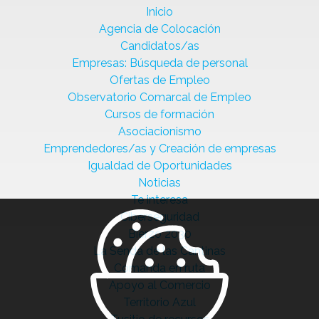
Inicio
Agencia de Colocación
Candidatos/as
Empresas: Búsqueda de personal
Ofertas de Empleo
Observatorio Comarcal de Empleo
Cursos de formación
Asociacionismo
Emprendedores/as y Creación de empresas
Igualdad de Oportunidades
Noticias
Te interesa
Ciberseguridad
Bierzo 2030
La Senda de las Cantinas
Comanda en ruta
Apoyo al Comercio
Territorio Azul