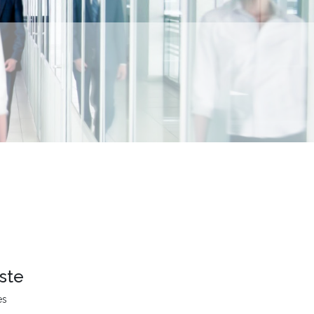
ste
es