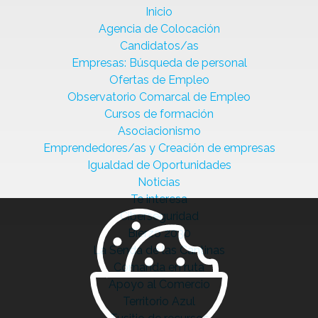
Inicio
Agencia de Colocación
Candidatos/as
Empresas: Búsqueda de personal
Ofertas de Empleo
Observatorio Comarcal de Empleo
Cursos de formación
Asociacionismo
Emprendedores/as y Creación de empresas
Igualdad de Oportunidades
Noticias
Te interesa
Ciberseguridad
Bierzo 2030
La Senda de las Cantinas
Comanda en ruta
Apoyo al Comercio
Territorio Azul