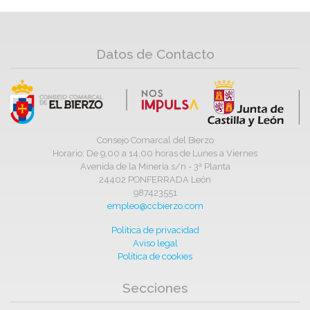
Datos de Contacto
Consejo Comarcal del Bierzo
Horario: De 9,00 a 14,00 horas de Lunes a Viernes
Avenida de la Minería s/n - 3ª Planta
24402 PONFERRADA León
987423551
empleo@ccbierzo.com
Política de privacidad
Aviso legal
Política de cookies
Secciones