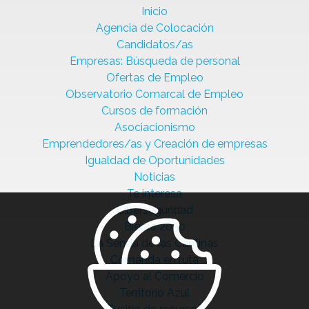
Inicio
Agencia de Colocación
Candidatos/as
Empresas: Búsqueda de personal
Ofertas de Empleo
Observatorio Comarcal de Empleo
Cursos de formación
Asociacionismo
Emprendedores/as y Creación de empresas
Igualdad de Oportunidades
Noticias
Te interesa
Ciberseguridad
Bierzo 2030
La Senda de las Cantinas
Comanda en ruta
Apoyo al Comercio
Territorio Azul