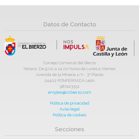
Datos de Contacto
Consejo Comarcal del Bierzo
Horario: De 9,00 a 14,00 horas de Lunes a Viernes
Avenida de la Minería s/n - 3ª Planta
24402 PONFERRADA León
987423551
empleo@ccbierzo.com
Política de privacidad
Aviso legal
Política de cookies
Secciones