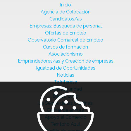
Inicio
Agencia de Colocación
Candidatos/as
Empresas: Búsqueda de personal
Ofertas de Empleo
Observatorio Comarcal de Empleo
Cursos de formación
Asociacionismo
Emprendedores/as y Creación de empresas
Igualdad de Oportunidades
Noticias
Te interesa
Ciberseguridad
Bierzo 2030
La Senda de las Cantinas
Comanda en ruta
Apoyo al Comercio
Territorio Azul