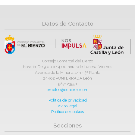
Datos de Contacto
Consejo Comarcal del Bierzo
Horario: De 9,00 a 14,00 horas de Lunes a Viernes
Avenida de la Minería s/n - 3ª Planta
24402 PONFERRADA León
987423551
empleo@ccbierzo.com
Política de privacidad
Aviso legal
Política de cookies
Secciones