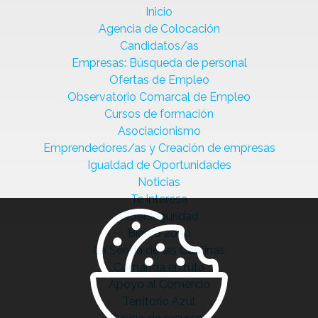
Inicio
Agencia de Colocación
Candidatos/as
Empresas: Búsqueda de personal
Ofertas de Empleo
Observatorio Comarcal de Empleo
Cursos de formación
Asociacionismo
Emprendedores/as y Creación de empresas
Igualdad de Oportunidades
Noticias
Te interesa
Ciberseguridad
Bierzo 2030
La Senda de las Cantinas
Comanda en ruta
Apoyo al Comercio
Territorio Azul