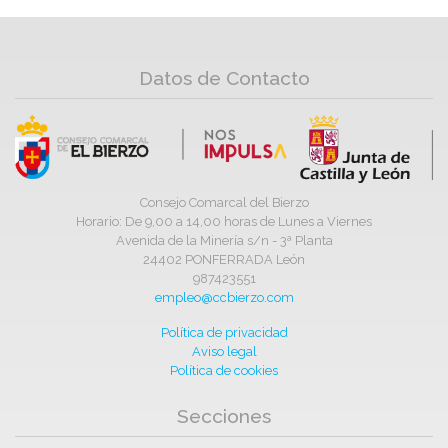
Datos de Contacto
Consejo Comarcal del Bierzo
Horario: De 9,00 a 14,00 horas de Lunes a Viernes
Avenida de la Minería s/n - 3ª Planta
24402 PONFERRADA León
987423551
empleo@ccbierzo.com
Política de privacidad
Aviso legal
Política de cookies
Secciones