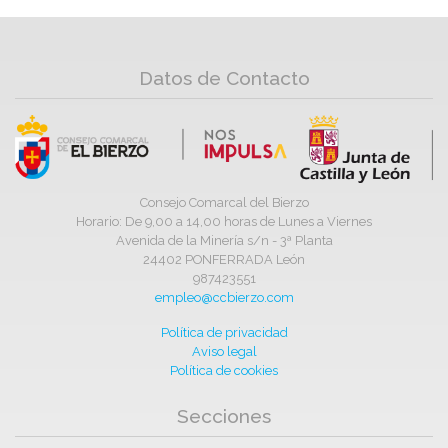
Datos de Contacto
Consejo Comarcal del Bierzo
Horario: De 9,00 a 14,00 horas de Lunes a Viernes
Avenida de la Minería s/n - 3ª Planta
24402 PONFERRADA León
987423551
empleo@ccbierzo.com
Política de privacidad
Aviso legal
Política de cookies
Secciones