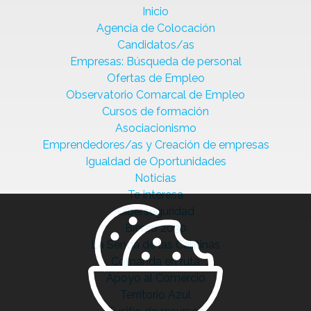
Inicio
Agencia de Colocación
Candidatos/as
Empresas: Búsqueda de personal
Ofertas de Empleo
Observatorio Comarcal de Empleo
Cursos de formación
Asociacionismo
Emprendedores/as y Creación de empresas
Igualdad de Oportunidades
Noticias
Te interesa
Ciberseguridad
Bierzo 2030
La Senda de las Cantinas
Comanda en ruta
Apoyo al Comercio
Territorio Azul