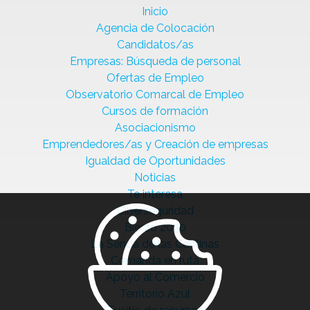
Inicio
Agencia de Colocación
Candidatos/as
Empresas: Búsqueda de personal
Ofertas de Empleo
Observatorio Comarcal de Empleo
Cursos de formación
Asociacionismo
Emprendedores/as y Creación de empresas
Igualdad de Oportunidades
Noticias
Te interesa
Ciberseguridad
Bierzo 2030
La Senda de las Cantinas
Comanda en ruta
Apoyo al Comercio
Territorio Azul