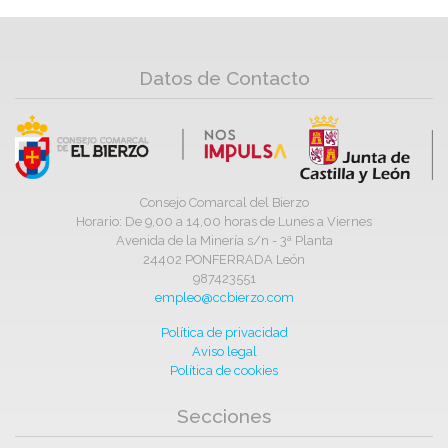
Datos de Contacto
Consejo Comarcal del Bierzo
Horario: De 9,00 a 14,00 horas de Lunes a Viernes
Avenida de la Minería s/n - 3ª Planta
24402 PONFERRADA León
987423551
empleo@ccbierzo.com
Política de privacidad
Aviso legal
Política de cookies
Secciones