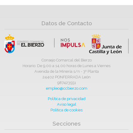
Datos de Contacto
Consejo Comarcal del Bierzo
Horario: De 9,00 a 14,00 horas de Lunes a Viernes
Avenida de la Minería s/n - 3ª Planta
24402 PONFERRADA León
987423551
empleo@ccbierzo.com
Política de privacidad
Aviso legal
Política de cookies
Secciones