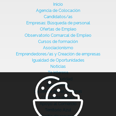
Inicio
Agencia de Colocación
Candidatos/as
Empresas: Búsqueda de personal
Ofertas de Empleo
Observatorio Comarcal de Empleo
Cursos de formación
Asociacionismo
Emprendedores/as y Creación de empresas
Igualdad de Oportunidades
Noticias
Te interesa
Ciberseguridad
Bierzo 2030
La Senda de las Cantinas
Comanda en ruta
Apoyo al Comercio
Territorio Azul