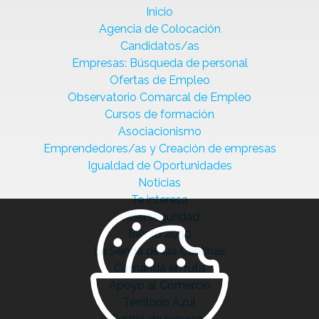
Inicio
Agencia de Colocación
Candidatos/as
Empresas: Búsqueda de personal
Ofertas de Empleo
Observatorio Comarcal de Empleo
Cursos de formación
Asociacionismo
Emprendedores/as y Creación de empresas
Igualdad de Oportunidades
Noticias
Te interesa
Ciberseguridad
Bierzo 2030
La Senda de las Cantinas
Comanda en ruta
Apoyo al Comercio
Territorio Azul