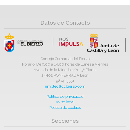
Datos de Contacto
Consejo Comarcal del Bierzo
Horario: De 9,00 a 14,00 horas de Lunes a Viernes
Avenida de la Minería s/n - 3ª Planta
24402 PONFERRADA León
987423551
empleo@ccbierzo.com
Política de privacidad
Aviso legal
Política de cookies
Secciones