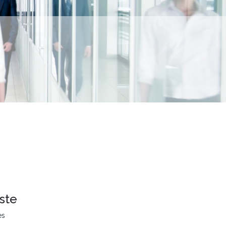
ste
es