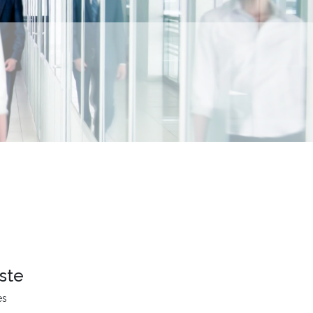
ste
es