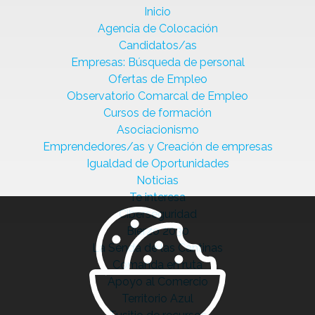
Inicio
Agencia de Colocación
Candidatos/as
Empresas: Búsqueda de personal
Ofertas de Empleo
Observatorio Comarcal de Empleo
Cursos de formación
Asociacionismo
Emprendedores/as y Creación de empresas
Igualdad de Oportunidades
Noticias
Te interesa
Ciberseguridad
Bierzo 2030
La Senda de las Cantinas
Comanda en ruta
Apoyo al Comercio
Territorio Azul