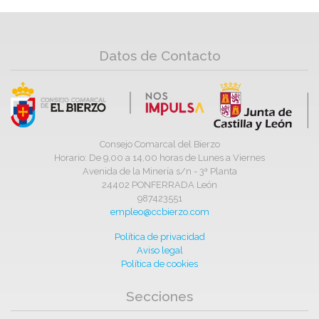
Datos de Contacto
Consejo Comarcal del Bierzo
Horario: De 9,00 a 14,00 horas de Lunes a Viernes
Avenida de la Minería s/n - 3ª Planta
24402 PONFERRADA León
987423551
empleo@ccbierzo.com
Política de privacidad
Aviso legal
Política de cookies
Secciones