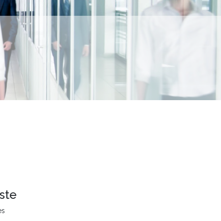
ste
es