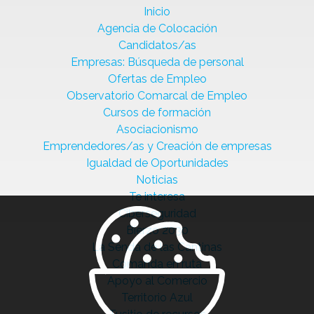
Inicio
Agencia de Colocación
Candidatos/as
Empresas: Búsqueda de personal
Ofertas de Empleo
Observatorio Comarcal de Empleo
Cursos de formación
Asociacionismo
Emprendedores/as y Creación de empresas
Igualdad de Oportunidades
Noticias
Te interesa
Ciberseguridad
Bierzo 2030
La Senda de las Cantinas
Comanda en ruta
Apoyo al Comercio
Territorio Azul