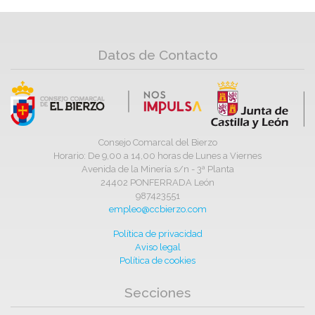
Datos de Contacto
Consejo Comarcal del Bierzo
Horario: De 9,00 a 14,00 horas de Lunes a Viernes
Avenida de la Minería s/n - 3ª Planta
24402 PONFERRADA León
987423551
empleo@ccbierzo.com
Política de privacidad
Aviso legal
Política de cookies
Secciones