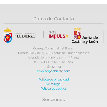
Datos de Contacto
Consejo Comarcal del Bierzo
Horario: De 9,00 a 14,00 horas de Lunes a Viernes
Avenida de la Minería s/n - 3ª Planta
24402 PONFERRADA León
987423551
empleo@ccbierzo.com
Política de privacidad
Aviso legal
Política de cookies
Secciones