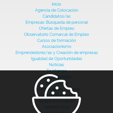
Inicio
Agencia de Colocación
Candidatos/as
Empresas: Búsqueda de personal
Ofertas de Empleo
Observatorio Comarcal de Empleo
Cursos de formación
Asociacionismo
Emprendedores/as y Creación de empresas
Igualdad de Oportunidades
Noticias
Te interesa
Ciberseguridad
Bierzo 2030
La Senda de las Cantinas
Comanda en ruta
Apoyo al Comercio
Territorio Azul