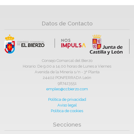
Datos de Contacto
Consejo Comarcal del Bierzo
Horario: De 9,00 a 14,00 horas de Lunes a Viernes
Avenida de la Minería s/n - 3ª Planta
24402 PONFERRADA León
987423551
empleo@ccbierzo.com
Política de privacidad
Aviso legal
Política de cookies
Secciones