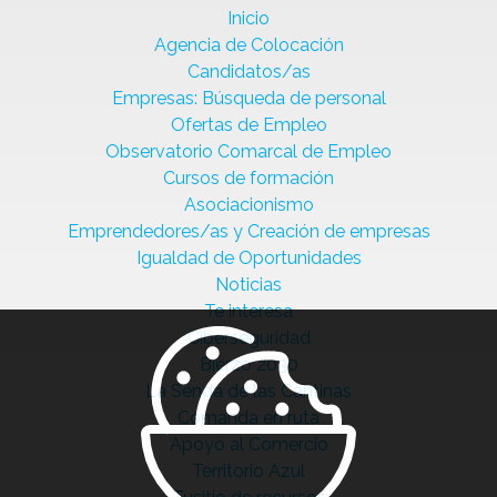
Inicio
Agencia de Colocación
Candidatos/as
Empresas: Búsqueda de personal
Ofertas de Empleo
Observatorio Comarcal de Empleo
Cursos de formación
Asociacionismo
Emprendedores/as y Creación de empresas
Igualdad de Oportunidades
Noticias
Te interesa
Ciberseguridad
Bierzo 2030
La Senda de las Cantinas
Comanda en ruta
Apoyo al Comercio
Territorio Azul