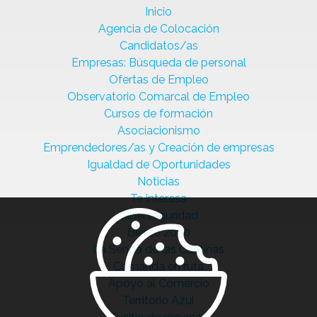
Inicio
Agencia de Colocación
Candidatos/as
Empresas: Búsqueda de personal
Ofertas de Empleo
Observatorio Comarcal de Empleo
Cursos de formación
Asociacionismo
Emprendedores/as y Creación de empresas
Igualdad de Oportunidades
Noticias
Te interesa
Ciberseguridad
Bierzo 2030
La Senda de las Cantinas
Comanda en ruta
Apoyo al Comercio
Territorio Azul