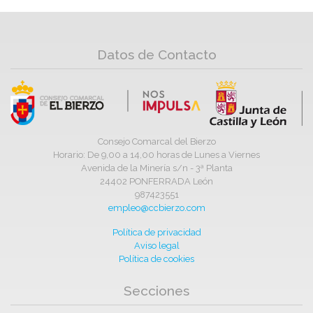
Datos de Contacto
Consejo Comarcal del Bierzo
Horario: De 9,00 a 14,00 horas de Lunes a Viernes
Avenida de la Minería s/n - 3ª Planta
24402 PONFERRADA León
987423551
empleo@ccbierzo.com
Política de privacidad
Aviso legal
Política de cookies
Secciones