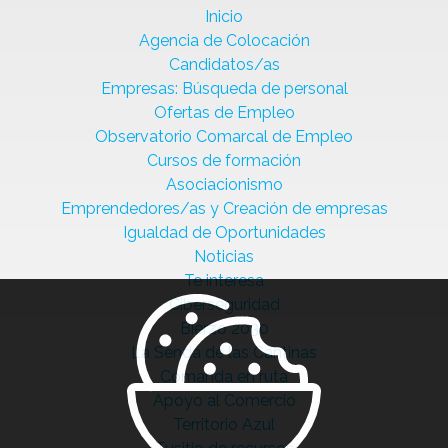
Inicio
Agencia de Colocación
Candidatos/as
Empresas: Búsqueda de personal
Ofertas de Empleo
Observatorio Comarcal de Empleo
Cursos de formación
Asociacionismo
Emprendedores/as y Creación de empresas
Igualdad de Oportunidades
Noticias
Te interesa
Ciberseguridad
Bierzo 2030
La Senda de las Cantinas
Comanda en ruta
Apoyo al Comercio
Territorio Azul