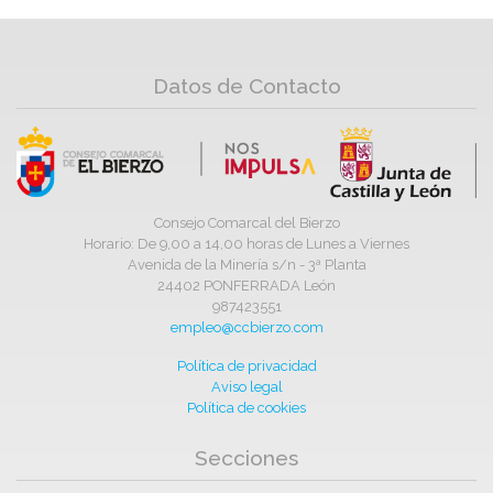
Datos de Contacto
Consejo Comarcal del Bierzo
Horario: De 9,00 a 14,00 horas de Lunes a Viernes
Avenida de la Minería s/n - 3ª Planta
24402 PONFERRADA León
987423551
empleo@ccbierzo.com
Política de privacidad
Aviso legal
Política de cookies
Secciones