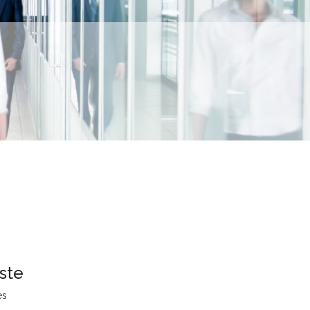
ste
es