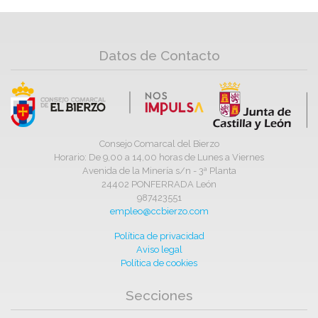
Datos de Contacto
Consejo Comarcal del Bierzo
Horario: De 9,00 a 14,00 horas de Lunes a Viernes
Avenida de la Minería s/n - 3ª Planta
24402 PONFERRADA León
987423551
empleo@ccbierzo.com
Política de privacidad
Aviso legal
Política de cookies
Secciones