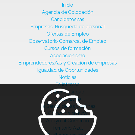
Inicio
Agencia de Colocación
Candidatos/as
Empresas: Búsqueda de personal
Ofertas de Empleo
Observatorio Comarcal de Empleo
Cursos de formación
Asociacionismo
Emprendedores/as y Creación de empresas
Igualdad de Oportunidades
Noticias
Te interesa
Ciberseguridad
Bierzo 2030
La Senda de las Cantinas
Comanda en ruta
Apoyo al Comercio
Territorio Azul