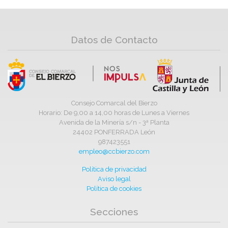
Datos de Contacto
Consejo Comarcal del Bierzo
Horario: De 9,00 a 14,00 horas de Lunes a Viernes
Avenida de la Minería s/n - 3ª Planta
24402 PONFERRADA León
987423551
empleo@ccbierzo.com
Política de privacidad
Aviso legal
Política de cookies
Secciones