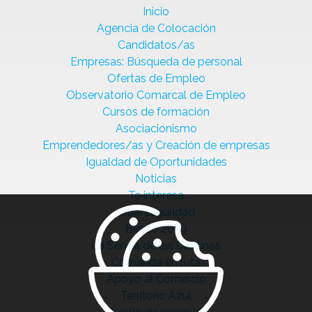
Inicio
Agencia de Colocación
Candidatos/as
Empresas: Búsqueda de personal
Ofertas de Empleo
Observatorio Comarcal de Empleo
Cursos de formación
Asociacionismo
Emprendedores/as y Creación de empresas
Igualdad de Oportunidades
Noticias
Te interesa
Ciberseguridad
Bierzo 2030
La Senda de las Cantinas
Comanda en ruta
Apoyo al Comercio
Territorio Azul