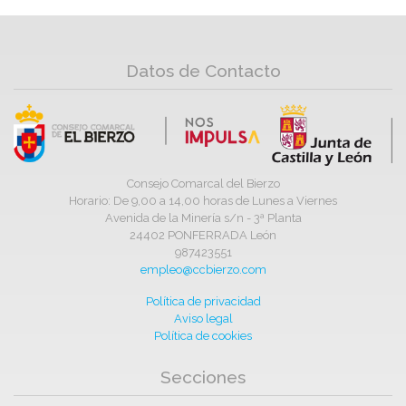
Datos de Contacto
Consejo Comarcal del Bierzo
Horario: De 9,00 a 14,00 horas de Lunes a Viernes
Avenida de la Minería s/n - 3ª Planta
24402 PONFERRADA León
987423551
empleo@ccbierzo.com
Política de privacidad
Aviso legal
Política de cookies
Secciones