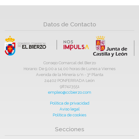
Datos de Contacto
Consejo Comarcal del Bierzo
Horario: De 9,00 a 14,00 horas de Lunes a Viernes
Avenida de la Minería s/n - 3ª Planta
24402 PONFERRADA León
987423551
empleo@ccbierzo.com
Política de privacidad
Aviso legal
Política de cookies
Secciones