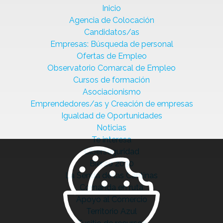
Inicio
Agencia de Colocación
Candidatos/as
Empresas: Búsqueda de personal
Ofertas de Empleo
Observatorio Comarcal de Empleo
Cursos de formación
Asociacionismo
Emprendedores/as y Creación de empresas
Igualdad de Oportunidades
Noticias
Te interesa
Ciberseguridad
Bierzo 2030
La Senda de las Cantinas
Comanda en ruta
Apoyo al Comercio
Territorio Azul